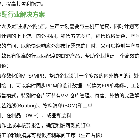
理，提高其盈利能力。
摩配行业解决方案
业大多是“主机依附型”，生产计划需要与主机厂配套，同时计划
调计划的上下游、内外协同，销售方式多样，销售价格复杂，产
效的车间，既能快速响应外部市场需求的同时，又可以控制生产
一款具有很高的行业匹配度的ERP产品，帮助企业搭建一个高效
问题：
参数化的MPS\MPR，帮助企业设计一个多级的内外协同的计
据接口，可以实时同步PDM的设计数据，转换为ERP的物料、工
销售模式，特别时仓库环节有VMI仓库管理、寄售、外协的完整
路线(Routing)、物料清单(BOM)和工单
、在制品 （WIP）、成品和废料
的作业成本核算报告，确定利润可观的订单
码工单和触摸屏可视化控制车间工序（生产看板）