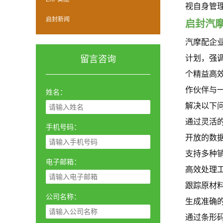
视自身管
启封新闻
启封汽
汽摩配企
计划，强
留言咨询
个精益高
作伙伴与
姓名：
解决以下
通过灵活的
手机号码：
开放的数
支持多种
电子邮箱：
高效处理工艺
跟踪原材料
公司名称：
生成准确
通过条形