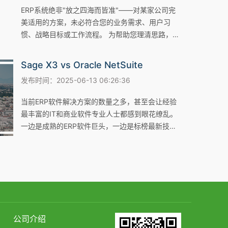
ERP系统绝非"放之四海而皆准"——对某家公司完
美适用的方案，未必符合您的业务需求、用户习
惯、战略目标或工作流程。 为帮助您理清思路，本
文将针对两款主流ERP解决方案——Sage X3与
Microsoft Dynamics AX——进行全方位的对比分
Sage X3 vs Oracle NetSuite
析。
发布时间：2025-06-13 06:26:36
当前ERP软件解决方案的数量之多，甚至会让经验
最丰富的IT和商业软件专业人士都感到眼花缭乱。
一边是成熟的ERP软件巨头，一边是标榜最新技术
的新兴厂商——如今为企业选择合适的ERP软件比
以往任何时候都更具挑战性。
公司介绍